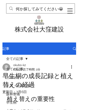
株式会社大窪建設
記事
全ての記事
okubo-k2
全ての記事
6月2日
読了時間: 2分
早生桐の成長記録と植え
お知らせ
替えの経過
土木・造園工事
更新日：
7月6日
森林整備
植え替えの重要性
早生桐