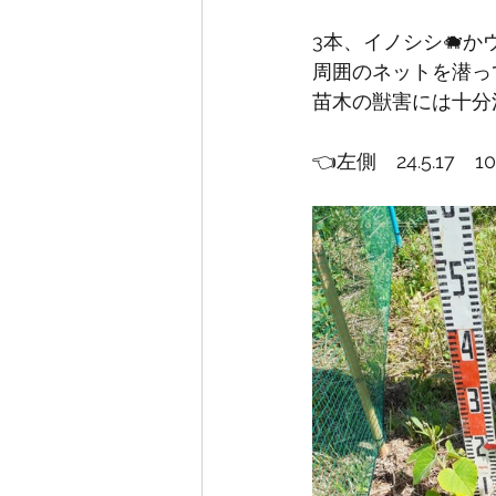
3本、イノシシ🐗か
周囲のネットを潜っ
苗木の獣害には十分
👈左側　24.5.17