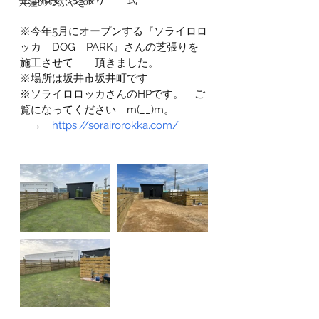
工事概要　芝張り　一式
大窪のつぶやき
※今年5月にオープンする『ソライロロ
ッカ　DOG　PARK』さんの芝張りを
施工させて　　頂きました。
※場所は坂井市坂井町です
※ソライロロッカさんのHPです。　ご
覧になってください　m(__)m。
　→　
https://sorairorokka.com/