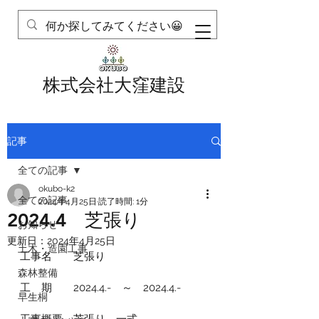
株式会社大窪建設
記事
全ての記事
okubo-k2
全ての記事
2024年4月25日
読了時間: 1分
2024.4 芝張り
お知らせ
更新日：
2024年4月25日
土木・造園工事
工事名　　芝張り
森林整備
工　期　　2024.4.-　～　2024.4.-
早生桐