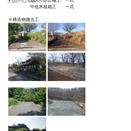
　　　　　立入り防止柵工　一式
大窪のつぶやき
　　　　　中低木植栽工　　一式
※構造物撤去工