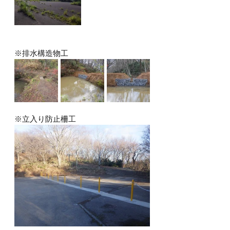
※排水構造物工
※立入り防止柵工