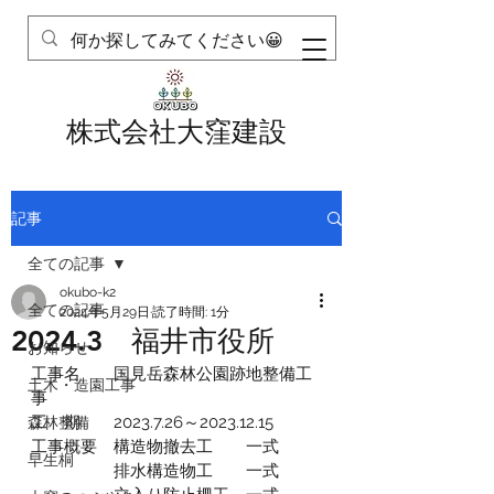
株式会社大窪建設
記事
全ての記事
okubo-k2
全ての記事
2024年5月29日
読了時間: 1分
2024.3 福井市役所
お知らせ
工事名　　国見岳森林公園跡地整備工
土木・造園工事
事
工　期　　2023.7.26～2023.12.15
森林整備
工事概要　構造物撤去工　　一式
早生桐
　　　　　排水構造物工　　一式