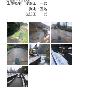
大窪のつぶやき
工事概要　浚渫工　一式
　　　　　　掘削・整地
　　　　　仮設工　一式