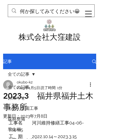
株式会社大窪建設
記事
全ての記事
okubo-k2
全ての記事
2023年4月5日
読了時間: 1分
2023.3 福井県福井土木
お知らせ
事務所
土木・造園工事
更新日：
2023年7月8日
森林整備
工事名　　河川維持修繕工事04-06-
早生桐
104-05
工　期　　2022.10.14～2023.3.15