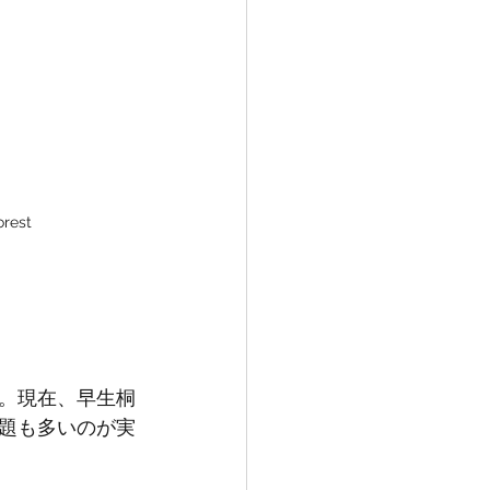
orest
。現在、早生桐
題も多いのが実