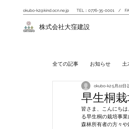
okubo-k2@kind.ocn.ne.jp
TEL：0776-35-0001 / FA
株式会社大窪建設
全ての記事
お知らせ
土
okubo-k2
5月22日
早生桐栽
皆さま、こんにちは
る早生桐の栽培事業
森林所有者の方々や