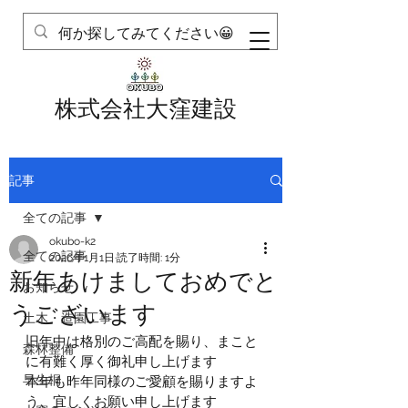
株式会社大窪建設
記事
全ての記事
okubo-k2
全ての記事
2026年1月1日
読了時間: 1分
新年あけましておめでと
お知らせ
うございます
土木・造園工事
旧年中は格別のご高配を賜り、まこと
森林整備
に有難く厚く御礼申し上げます
早生桐
本年も昨年同様のご愛顧を賜りますよ
う、宜しくお願い申し上げます